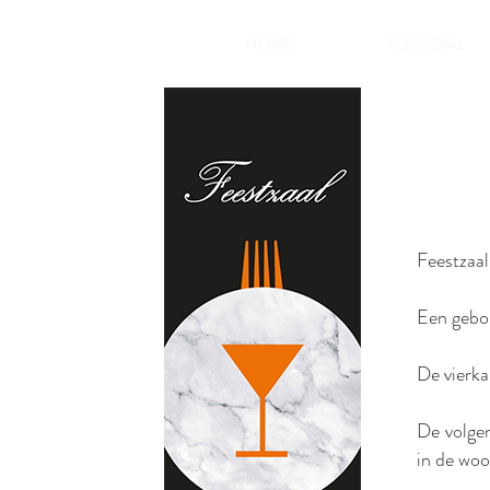
HOME
FEESTZAAL
Feestzaal
Een gebou
De vierka
De volgen
in de woo