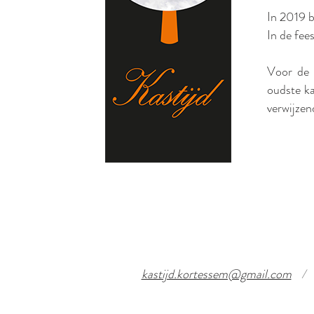
In 2019 
In de fee
Voor de 
oudste ka
verwijzen
kastijd.kortessem@gmail.com
/