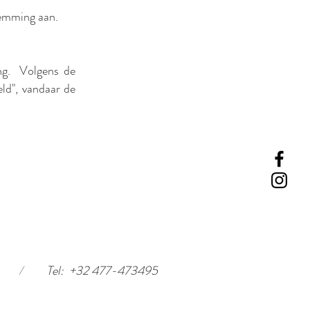
temming aan.
ng. Volgens de
eld", vandaar de
/
Tel: +32 477-473495