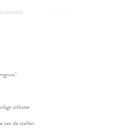
OVER ONS
CONTACT
engouw".
dige uitbater.
 van de stallen